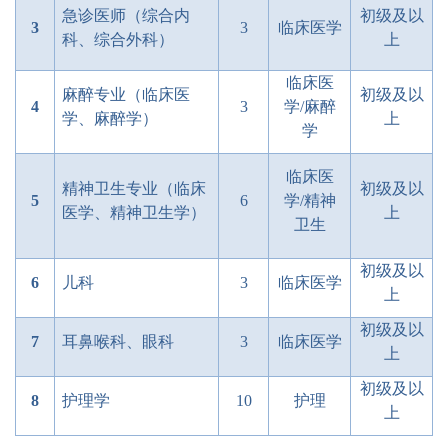
急诊医师（综合内
初级及以
3
3
临床医学
科、综合外科）
上
临床医
麻醉专业（临床医
初级及以
4
3
学/麻醉
学、麻醉学）
上
学
临床医
精神卫生专业（临床
初级及以
5
6
学/精神
医学、精神卫生学）
上
卫生
初级及以
6
儿科
3
临床医学
上
初级及以
7
耳鼻喉科、眼科
3
临床医学
上
初级及以
8
护理学
10
护理
上