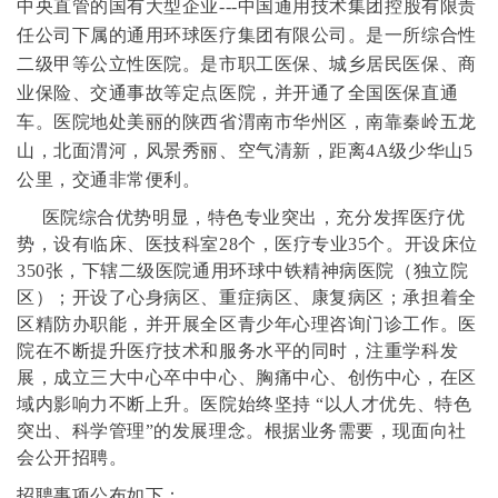
中央直管的国有大型企业---中国通用技术集团控股有限责
任公司下属的通用环球医疗集团有限公司。是一所综合性
二级甲等公立性医院。是市职工医保、城乡居民医保、商
业保险、交通事故等定点医院，并开通了全国医保直通
车。医院地处美丽的陕西省渭南市华州区，南靠秦岭五龙
山，北面渭河，风景秀丽、空气清新，距离4A级少华山5
公里，交通非常便利。
医院综合优势明显，特色专业突出，充分发挥医疗优
势，设有临床、医技科室28个，医疗专业35个。开设床位
350张，下辖二级医院通用环球中铁精神病医院（独立院
区）；开设了心身病区、重症病区、康复病区；承担着全
区精防办职能，并开展全区青少年心理咨询门诊工作。医
院在不断提升医疗技术和服务水平的同时，注重学科发
展，成立三大中心卒中中心、胸痛中心、创伤中心，在区
域内影响力不断上升。
医院始终坚持 “以人才优先、特色
突出、科学管理”的发展理念。根据业务需要，现面向社
会公开招聘。
招聘事项公布如下：