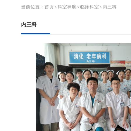
当前位置：
首页
科室导航
临床科室
内三科
>
>
>
内三科