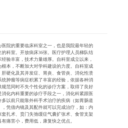
心医院的重要临床科室之一，也是我院最年轻的
的科室。开放病床36张。医疗护理人员梯队结
床经验丰富，技术力量雄厚。自科室成立以来，
为根本，不断加大对学科建设的力度。自科室成
、肝硬化及其并发症、胃炎、食管炎、消化性溃
系统肿瘤等病症积累了丰富的经验，依据各种消
供规范同时不失个性化的诊疗方案，取得了良好
是消化内科重要的诊疗手段之一，消化科紧跟医
许多以前只能靠外科手术治疗的疾病（如胃肠道
），凭借内镜及其配件就可以完成治疗，如：内
张套扎术、贲门失弛缓症气囊扩张术、食管支架
具有痛苦小，费用低，康复快之优点。