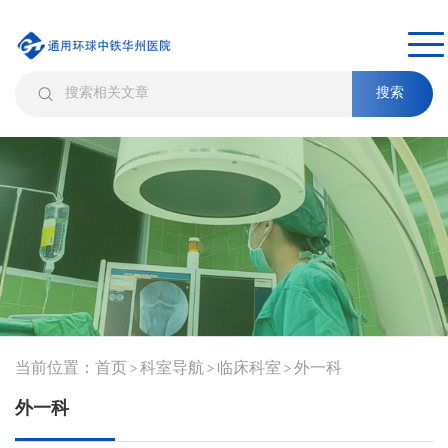
搜索
当前位置：
首页
科室导航
临床科室
外一科
>
>
>
外一科